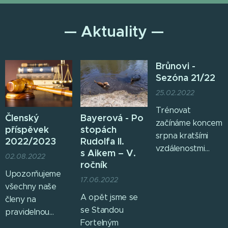
— Aktuality —
Brůnovi -
Sezóna 21/22
25.02.2022
Trénovat
Členský
Bayerová - Po
začínáme koncem
příspěvek
stopách
srpna kratšími
2022/2023
Rudolfa II.
vzdálenostmi
s Aikem – V.
02.08.2022
podle teploty a
ročník
podle toho jak na
Upozorňujeme
17.06.2022
tom pesani po
všechny naše
A opět jsme se
létě jsou.
členy na
se Standou
pravidelnou
Fortelným
platbu členského