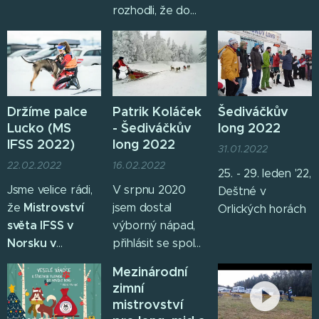
rozhodli, že do
příspěveku
toho jdeme, trasy
(závodnickou
má člověk tak
licenci).
trošku v hlavě a
začíná nám
příprava už
Držíme palce
Patrik Koláček
Šediváčkův
někdy v listopadu
Lucko (MS
- Šediváčkův
long 2022
2021. Vše
IFSS 2022)
long 2022
31.01.2022
probíhá až moc
22.02.2022
16.02.2022
hladce, trasy
25. - 29. leden '22,
mám, dogtrekking
Jsme velice rádi,
V srpnu 2020
Deštné v
120 km,
Mistrovství
že
jsem dostal
Orlických horách
dogmaraton 44
světa IFSS v
výborný nápad,
km, doprovodný
Norsku v
přihlásit se spolu
short 22 km.
Hamaru
(24.2. -
s Bárou na
Mezinárodní
Stále ale mi vrtá
27.2.2022) se
Šediváčka. Jarní
zimní
hlavou tzv.
účastní i naše
covidová vlna
mistrovství
long......120 km, to
členka (Hanácký
byla za námi, léto