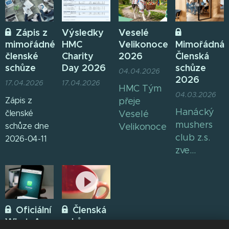
Zápis z
Výsledky
Veselé
mimořádné
HMC
Velikonoce
Mimořádná
členské
Charity
2026
Členská
schůze
Day 2026
schůze
04.04.2026
2026
17.04.2026
17.04.2026
HMC Tým
04.03.2026
Zápis z
přeje
Hanácký
členské
Veselé
mushers
schůze dne
Velikonoce
club z.s.
2026-04-11
zve
všechny
své členy
na
mimořádno
Oficiální
Členská
členskou
WhatsApp
schůze
schůzi.