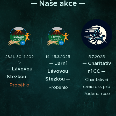
— Naše akce —
28.11.-30.11.202
14.-15.3.2025
5.7.2025
5
— Jarní
— Charitativ
— Lávovou
Lávovou
ní CC —
Stezkou —
Stezkou —
Charitativní
Proběhlo
canicross pro
Proběhlo
Podané ruce