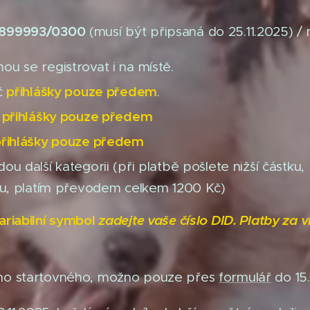
0899993/0300
(musí být připsaná do 25.11.2025) /
u se registrovat i na místě.
přihlášky pouze předem
č
.
č
přihlášky pouze předem
přihlášky pouze předem
ou další kategorii (při platbě pošlete nižší částku, 
ntu, platím převodem celkem 1200 Kč)
ariabilní symbol
zadejte vaše číslo DID. Platby za 
ho startovného, možno pouze přes
formulář
do 15.