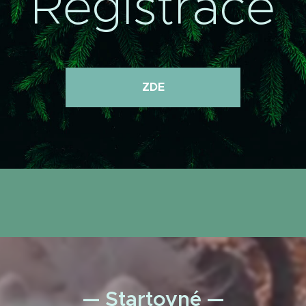
Registrace
ZDE
— Startovné —