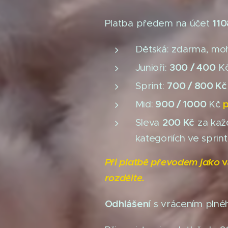
11
Platba předem na účet
Dětská: zdarma, moho
300 / 400
Junioři:
K
7
00 / 800 K
Sprint:
900 / 1000
Mid:
Kč
2
00 Kč
Sleva
za každ
kategoriích ve spri
Při platbě převodem jako
v
rozdělte.
Odhlášení
s vrácením plné