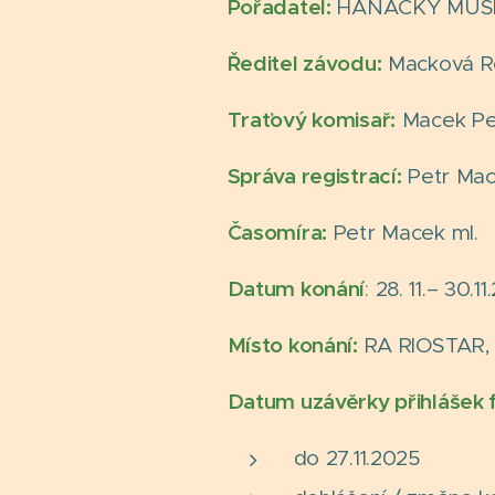
Pořadatel:
HANÁCKÝ MUSHE
Ředitel závodu
:
Macková R
Traťový komisař
:
Macek Pe
Správa registrací:
Petr Mac
Časomíra:
Petr Macek ml.
Datum konání
:
28. 11.– 30.1
Místo konání:
RA RIOSTAR, 
Datum uzávěrky přihlášek 
do 27.11.2025