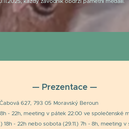
20.11.2025, každý závodník obdrží pamětní medaili.
— Prezentace —
Čabová 627, 793 05 Moravský Beroun
) 18h - 22h, meeting v pátek 22:00 ve společenské mí
1.) 18h - 22h nebo sobota (29.11.) 7h - 8h, meeting 