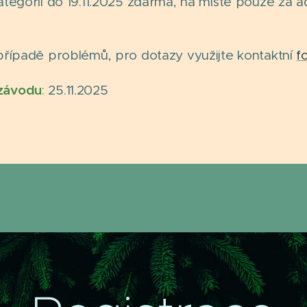
tegorií do 19.11.2025 zdarma, na místě pouze za ad
případě problémů, pro dotazy využijte kontaktní
f
 závodu
:
25.11.2025