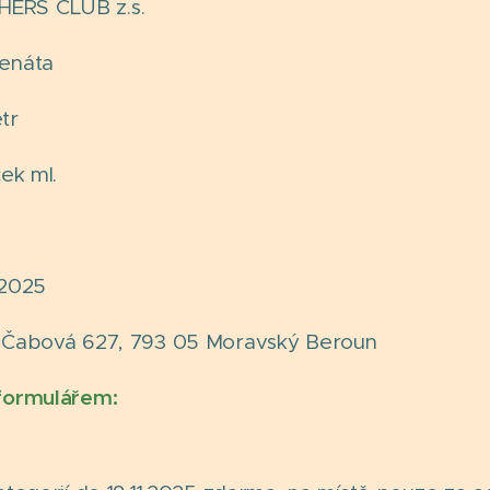
RS CLUB z.s.
enáta
tr
ek ml.
1.2025
Čabová 627, 793 05 Moravský Beroun
f
ormulářem: