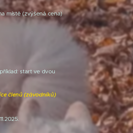
 na místě (zvýšená cena)
příklad: start ve dvou
více členů (závodníků)
11.2025.