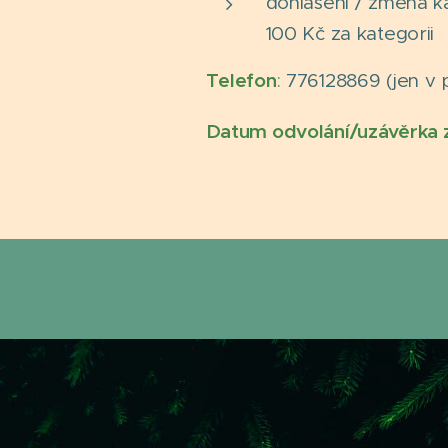
dohlášení / změna ka
100 Kč za kategorii
Telefon
:
776128869 (jen v 
Datum odvolání/uzávěrka