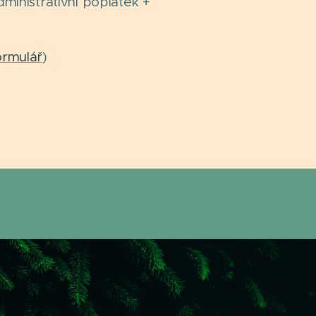
ministrativní poplatek +
ormulář
)