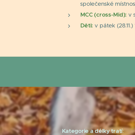
společenské místnost
MCC (cross-Mid):
v 
Děti:
v pátek (28.11.)
Kategorie a délky tratí
: