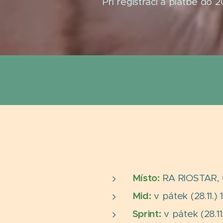
Při registraci a platbě do 
Místo:
RA RIOSTAR, 
Mid:
v pátek (28.11.
Sprint:
v pátek (28.1