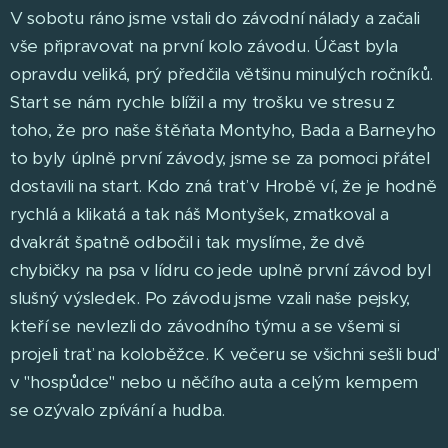
V sobotu ráno jsme vstali do závodní nálady a začali
vše připravovat na první kolo závodu. Účast byla
opravdu veliká, prý předčila většinu minulých ročníků.
Start se nám rychle blížil a my trošku ve stresu z
toho, že pro naše štěňata Montyho, Bada a Barneyho
to byly úplně první závody, jsme se za pomoci přátel
dostavili na start. Kdo zná trať v Hrobě ví, že je hodně
rychlá a klikatá a tak náš Montyšek, zmatkoval a
dvakrát špatně odbočil i tak myslíme, že dvě
chybičky na psa v lídru co jede uplně první závod byl
slušný výsledek. Po závodu jsme vzali naše pejsky,
kteří se nevlezli do závodního týmu a se všemi si
projeli trať na koloběžce. K večeru se všichni sešli buď
v "hospůdce" nebo u něčího auta a celým kempem
se ozývalo zpívání a hudba.