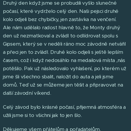
Druhý den když jsme se probudili vyšlo slunečné
počasí, které vydrželo celý den. Naši pejsci druhé
kolo odjeli bez chybičky, jen zastávka na venčení. 😃
Ale nám udělalo radost hlavně to, že Monty druhý
den už nezmatkoval a zvládl to odlídrovat spolu s
Gipsem, který se v neděli ráno moc závodně netvářil
a přeci jen to zvládl. Druhé kolo odjeli s ještě lepším
časem, což i když nedosáhlo na medailová místa ,nás
potěšilo. Pak už následovalo vyhlašení, po kterém už
jsme šli všechno sbalit, naložit do auta a jeli jsme
domů. Teď už se můžeme jen těšit a připravovat na
další závodní víkend.
Celý závod bylo krásné počasí, přijemná atmosféra a
užili jsme si to všichni jak to jen šlo. 🙂
Děkujeme všem přátelům a pořadatelům.