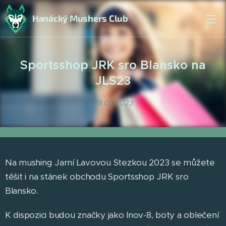
Hanácký Mushers Club
Sportsshop JRK sro Blansko na
JLS23
28.02.2023
Na mushing Jarní Lavovou Stezkou 2023 se můžete
těšit i na stánek obchodu Sportsshop JRK sro
Blansko.
K dispozici budou značky jako Inov-8, boty a oblečení