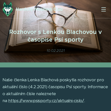
Hanácký Mushers Club
Rozhovor s Lenkou Blachovou v
časopise Psí sporty
10.02.2021
Naše členka Lenka Blachová poskytla rozhovor pro
aktuální číslo (4.2.2021) časopisu Psí sporty. Informace
o aktuálním čísle naleznete
na
https://www.psisporty.cz/aktualni-cislo/
.