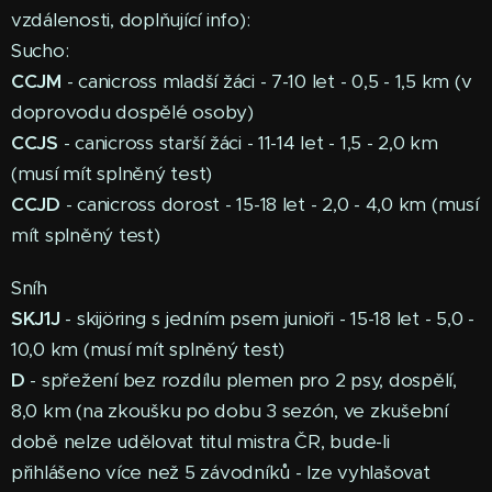
vzdálenosti, doplňující info):
Sucho:
CCJM
- canicross mladší žáci - 7-10 let - 0,5 - 1,5 km (v
doprovodu dospělé osoby)
CCJS
- canicross starší žáci - 11-14 let - 1,5 - 2,0 km
(musí mít splněný test)
CCJD
- canicross dorost - 15-18 let - 2,0 - 4,0 km (musí
mít splněný test)
Sníh
SKJ1J
- skijöring s jedním psem junioři - 15-18 let - 5,0 -
10,0 km (musí mít splněný test)
D
- spřežení bez rozdílu plemen pro 2 psy, dospělí,
8,0 km (na zkoušku po dobu 3 sezón, ve zkušební
době nelze udělovat titul mistra ČR, bude-li
přihlášeno více než 5 závodníků - lze vyhlašovat