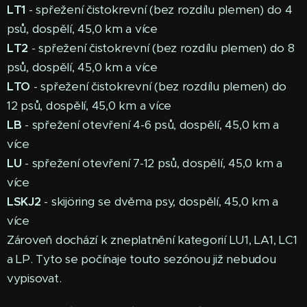
LT1
- spřežení čistokrevní (bez rozdílu plemen) do 4
psů, dospělí, 45,0 km a více
LT2
- spřežení čistokrevní (bez rozdílu plemen) do 8
psů, dospělí, 45,0 km a více
LTO
- spřežení čistokrevní (bez rozdílu plemen) do
12 psů, dospělí, 45,0 km a více
LB
- spřežení otevření 4-6 psů, dospělí, 45,0 km a
více
LU
- spřežení otevření 7-12 psů, dospělí, 45,0 km a
více
LSKJ2
- skijöring se dvěma psy, dospělí, 45,0 km a
více
Zároveň dochází k zneplatnění kategorií LU1, LA1, LC1
a LP. Tyto se počínaje touto sezónou již nebudou
vypisovat.