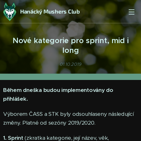
Hanácký Mushers Club
Nové kategorie pro sprint, mid i
long
01.10.2019
Během dneška budou implementovány do
přihlášek.
Výborem ČASS a STK byly odsouhlaseny následující
změny. Platné od sezóny 2019/2020.
1. Sprint
(zkratka kategorie, její název, věk,