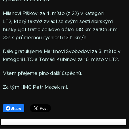
Milanovi Plškovi za 4. místo (z 22) v kategorii
LT2, který taktéž zvládl se svými šesti sibiřskými
husky ujet trať o celkové délce 138 km za 10h 31m
32s s průměrnou rychlostí 13,11 km/h.
Dále gratulujeme Martinovi Svobodovi za 3. místo v
kategorii LTO a Tomáši Kubínovi za 16. místo v LT2.
Všem přejeme plno další úspěchů.
Za tým HMC Petr Macek ml.
Share